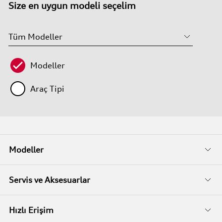
Size en uygun modeli seçelim
Modeller
Araç Tipi
Modeller
Fiyat Listeleri
Servis ve Aksesuarlar
Kampanyalar
Audi Garanti
Hızlı Erişim