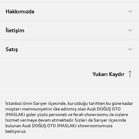
İkinci El
Audi Kasko
Servis Randevusu
Hakkımızda
Audi Garanti Plus
Biz Kimiz?
İletişim
Audi Orijinal Aksesuarlar®
İletişim Bilgileri
Satış
Serviste Prestijin 7 Prensibi
İletişim Formu
Stok Araç Arayın
Yukarı Kaydır
Audi Express Servis
Kampanyalar
Audi Mobilite Garantisi
Audi prime :plus
İstanbul ilinin Sarıyer ilçesinde, kurulduğu tarihten bu güne kadar
müşteri memnuniyetini ilke edinmiş olan Audi DOĞUŞ OTO
Audi Online Team
(MASLAK) güler yüzlü personeli ve ferah showroomu ile sizlere
hizmet vermeye devam etmektedir.Sizleri de Sarıyer ilçesinde
bulunan Audi DOĞUŞ OTO (MASLAK) showroomumuza
Benim Audim
bekliyoruz.