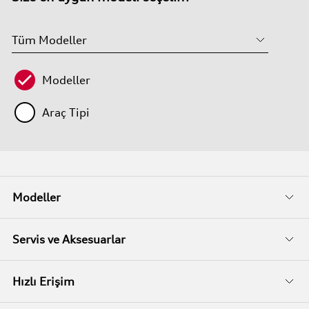
Modeller
Araç Tipi
Modeller
Fiyat Listeleri
Servis ve Aksesuarlar
Kampanyalar
Audi Garanti
Hızlı Erişim