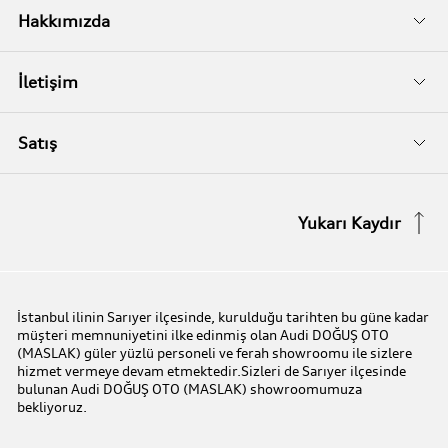
İkinci El
Audi Kasko
Servis Randevusu
Hakkımızda
Audi Garanti Plus
Biz Kimiz?
İletişim
Audi Orijinal Aksesuarlar®
İletişim Bilgileri
Satış
Serviste Prestijin 7 Prensibi
İletişim Formu
Stok Araç Arayın
Yukarı Kaydır
Audi Express Servis
Kampanyalar
Audi Mobilite Garantisi
Audi prime :plus
İstanbul ilinin Sarıyer ilçesinde, kurulduğu tarihten bu güne kadar
müşteri memnuniyetini ilke edinmiş olan Audi DOĞUŞ OTO
Audi Online Team
(MASLAK) güler yüzlü personeli ve ferah showroomu ile sizlere
hizmet vermeye devam etmektedir.Sizleri de Sarıyer ilçesinde
bulunan Audi DOĞUŞ OTO (MASLAK) showroomumuza
Benim Audim
bekliyoruz.