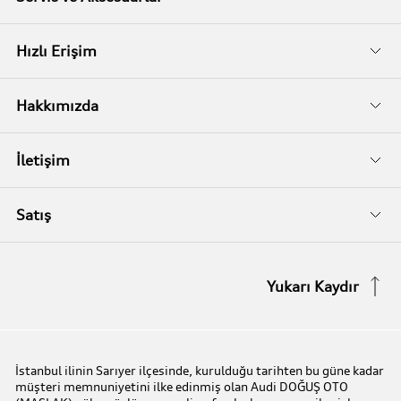
Kampanyalar
Audi Garanti
Hızlı Erişim
İkinci El
Audi Kasko
Servis Randevusu
Hakkımızda
Audi Garanti Plus
Biz Kimiz?
İletişim
Audi Orijinal Aksesuarlar®
İletişim Bilgileri
Satış
Serviste Prestijin 7 Prensibi
İletişim Formu
Stok Araç Arayın
Yukarı Kaydır
Audi Express Servis
Kampanyalar
Audi Mobilite Garantisi
Audi prime :plus
İstanbul ilinin Sarıyer ilçesinde, kurulduğu tarihten bu güne kadar
müşteri memnuniyetini ilke edinmiş olan Audi DOĞUŞ OTO
Audi Online Team