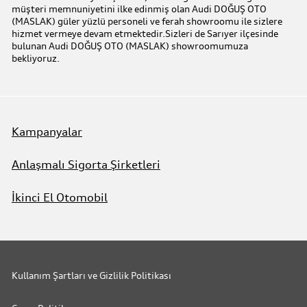
müşteri memnuniyetini ilke edinmiş olan Audi DOĞUŞ OTO
Audi Online Team
(MASLAK) güler yüzlü personeli ve ferah showroomu ile sizlere
hizmet vermeye devam etmektedir.Sizleri de Sarıyer ilçesinde
bulunan Audi DOĞUŞ OTO (MASLAK) showroomumuza
Benim Audim
bekliyoruz.
Kampanyalar
Anlaşmalı Sigorta Şirketleri
İkinci El Otomobil
Kullanım Şartları ve Gizlilik Politikası