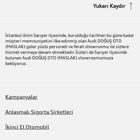
Stok Araç Arayın
Yukarı Kaydır
Audi Express Servis
Kampanyalar
Audi Mobilite Garantisi
Audi prime :plus
İstanbul ilinin Sarıyer ilçesinde, kurulduğu tarihten bu güne kadar
müşteri memnuniyetini ilke edinmiş olan Audi DOĞUŞ OTO
Audi Online Team
(MASLAK) güler yüzlü personeli ve ferah showroomu ile sizlere
hizmet vermeye devam etmektedir.Sizleri de Sarıyer ilçesinde
bulunan Audi DOĞUŞ OTO (MASLAK) showroomumuza
Benim Audim
bekliyoruz.
Kampanyalar
Anlaşmalı Sigorta Şirketleri
İkinci El Otomobil