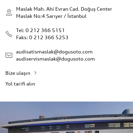
Maslak Mah. Ahi Evran Cad. Doğuş Center
Maslak No:4 Sarıyer / İstanbul
Tel:
0 212 366 5151
Faks: 0 212 366 5253
audisatismaslak@dogusoto.com
audiservismaslak@dogusoto.com
Bize ulaşın
Yol tarifi alın