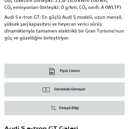
Güç tüketimi (birleşik): 21,8-16,6 kWh/100 km;
CO₂ emisyonları (birleşik): 0 g/km; CO₂ sınıfı: A (WLTP)
Audi S e-tron GT: En güçlü Audi S modeli, uzun menzil,
yüksek şarj kapasitesi ve heyecan verici sürüş
dinamikleriyle tamamen elektrikli bir Gran Turismo'nun
güç ve güzelliğini birleştiriyor.
Fiyat Listesi
Görüntülü Görüşün
Detaylı Bilgi
Audi S e-tron GT Galeri